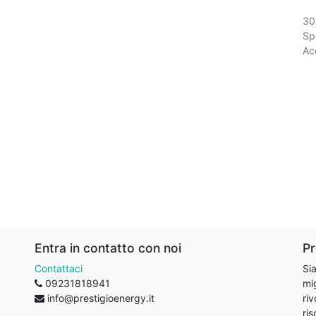
30
Spe
Acq
Entra in contatto con noi
Pr
Contattaci
Sia
09231818941
mig
info@prestigioenergy.it
riv
ris