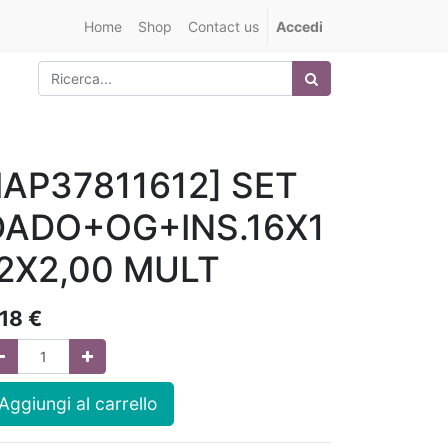
Home
Shop
Contact us
Accedi
IAP37811612] SET
DADO+OG+INS.16X1
/2X2,00 MULT
,18
€
Aggiungi al carrello